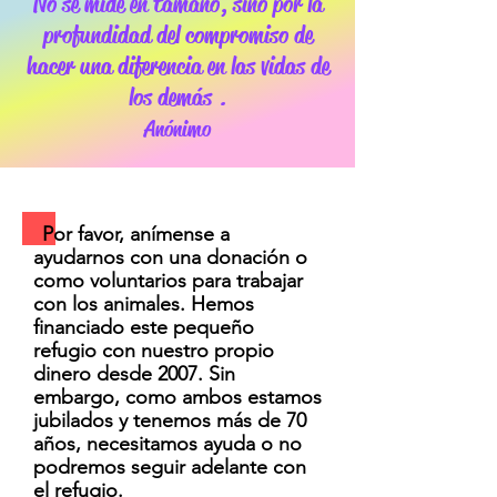
No se mide en tamaño, sino por la
profundidad del compromiso de
hacer una diferencia en las vidas de
los demás
.
Anónimo
Por favor, anímense a
ayudarnos con una donación o
como voluntarios para trabajar
con los animales. Hemos
financiado este pequeño
refugio con nuestro propio
dinero desde 2007. Sin
embargo, como ambos estamos
jubilados y tenemos más de 70
años, necesitamos ayuda o no
podremos seguir adelante con
el refugio.