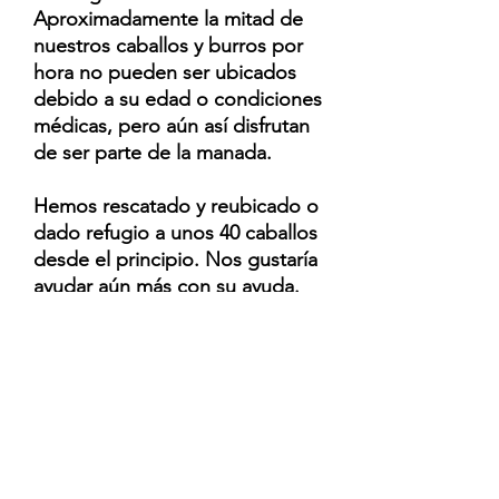
Aproximadamente la mitad de
nuestros caballos y burros por
hora no pueden ser ubicados
debido a su edad o condiciones
médicas, pero aún así disfrutan
de ser parte de la manada.
Hemos rescatado y reubicado o
dado refugio a unos 40 caballos
desde el principio. Nos gustaría
ayudar aún más con su ayuda.
Por favor,
ayúdennos
a ayudar a
los caballos.
Los Fryes
Puede comunicarse con nosotros
al
(772)678-9000
o
(772)919-2990
si
tiene preguntas sobre voluntariado
o donaciones.