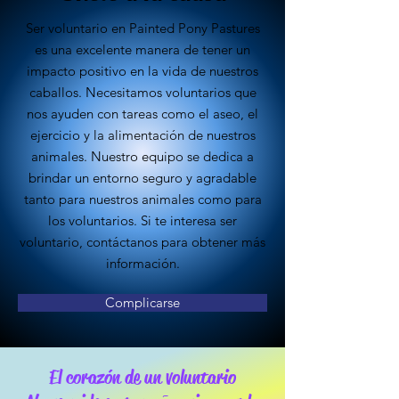
Ser voluntario en Painted Pony Pastures
es una excelente manera de tener un
impacto positivo en la vida de nuestros
caballos. Necesitamos voluntarios que
nos ayuden con tareas como el aseo, el
ejercicio y la alimentación de nuestros
animales. Nuestro equipo se dedica a
brindar un entorno seguro y agradable
tanto para nuestros animales como para
los voluntarios. Si te interesa ser
voluntario, contáctanos para obtener más
información.
Complicarse
El corazón de un voluntario